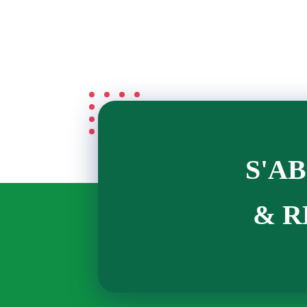
S'A
& R