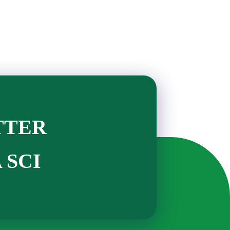
TTER
 SCI