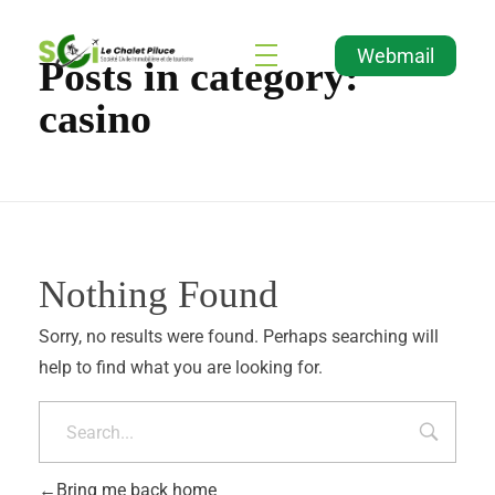
Webmail
Posts in category:
Agence Immobilière et de Tourisme
Immobilier, Tourisme, Vente & Achat
casino
Nothing Found
Sorry, no results were found. Perhaps searching will
help to find what you are looking for.
Bring me back home