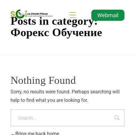
Webmail
Posts in category:
Agence Immobilière et de Tourisme
Immobilier, Tourisme, Vente & Achat
Форекс Обучение
Nothing Found
Sorry, no results were found. Perhaps searching will
help to find what you are looking for.
Bring me back home