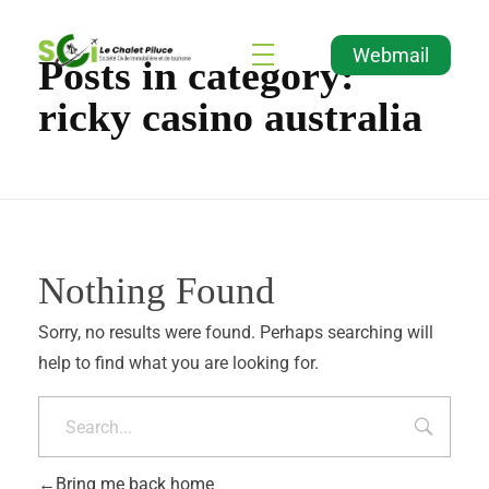
Webmail
Posts in category:
Agence Immobilière et de Tourisme
Immobilier, Tourisme, Vente & Achat
ricky casino australia
Nothing Found
Sorry, no results were found. Perhaps searching will
help to find what you are looking for.
Bring me back home