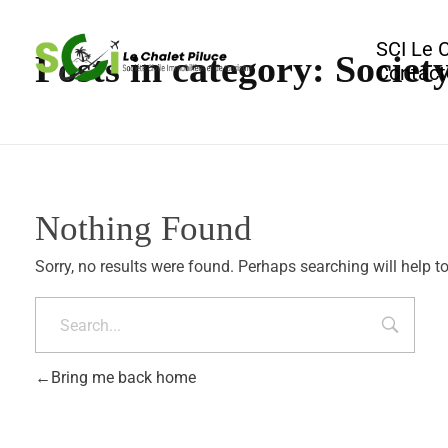
SCI Le 
Posts in category: Societ
Contact
Agence Immobilière et de Tourisme
Immobilier, Tourisme, Vente & Achat
Nothing Found
Sorry, no results were found. Perhaps searching will help to
Bring me back home