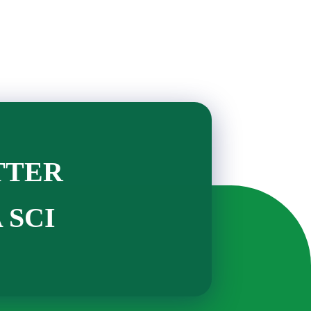
TTER
 SCI