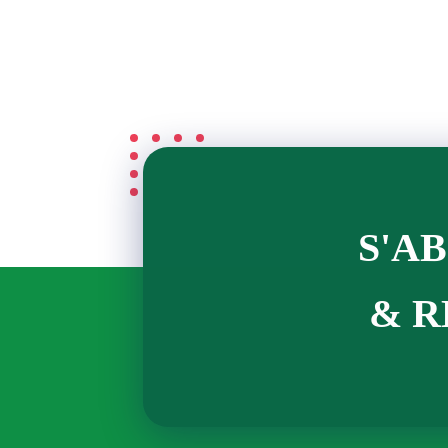
S'A
& R