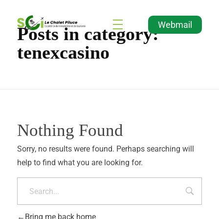
Webmail
Posts in category:
Agence Immobilière et de Tourisme
Immobilier, Tourisme, Vente & Achat
tenexcasino
Nothing Found
Sorry, no results were found. Perhaps searching will
help to find what you are looking for.
Bring me back home