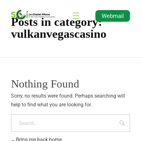
Webmail
Posts in category:
Agence Immobilière et de Tourisme
Immobilier, Tourisme, Vente & Achat
vulkanvegascasino
Nothing Found
Sorry, no results were found. Perhaps searching will
help to find what you are looking for.
Bring me back home