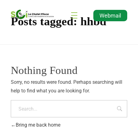
Webmail
Posts tagged: hhbd
Agence Immobilière et de Tourisme
Immobilier, Tourisme, Vente & Achat
Nothing Found
Sorry, no results were found. Perhaps searching will
help to find what you are looking for.
Bring me back home